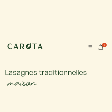
20 novembre 2026
18:00-20:00
0
Maximum 6 participants avec 1 accompagnateur chacun.
Si vous venez accompagné, ajoutez-le.
Lasagnes traditionnelles
maison