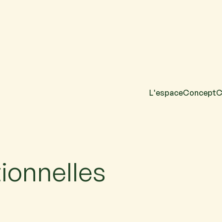
L'espace
Concept
C
acun. Si vous venez
ionnelles