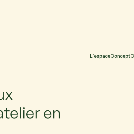
L'espace
Concept
C
ux
telier en