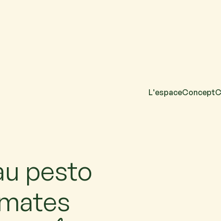
L'espace
Concept
C
acun. Si vous venez
au pesto
omates