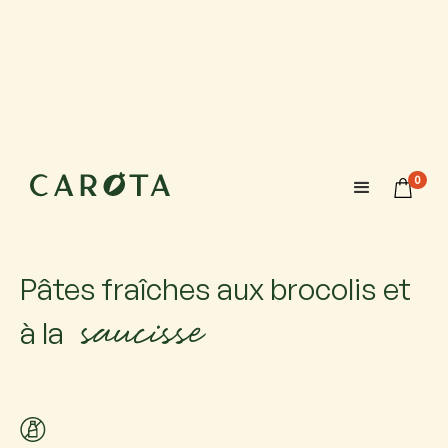
11 novembre 2026
10:00-12:00
0
Maximum 6 participants avec 1 accompagnateur chacun.
Si vous venez accompagné, ajoutez-le.
Pâtes fraîches aux brocolis et
saucisse
à la