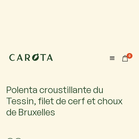
28 octobre 2026
10:00-12:00
0
Maximum 6 participants avec 1 accompagnateur chacun.
Si vous venez accompagné, ajoutez-le.
Polenta croustillante du
Tessin, filet de cerf et choux
de Bruxelles