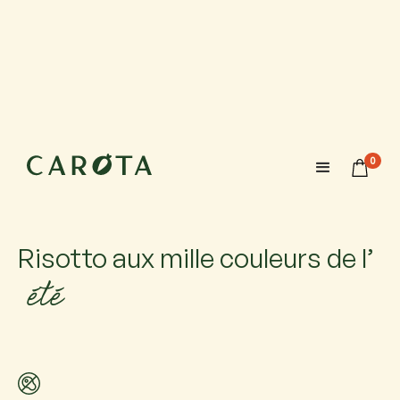
19 août 2026
10:00-12:00
0
Maximum 6 participants avec 1 accompagnateur chacun.
Si vous venez accompagné, ajoutez-le.
Risotto aux mille couleurs de l’
été