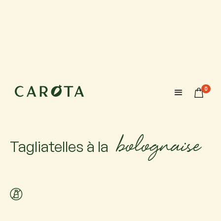
13 novembre 2026
18:00-20:00
0
Maximum 6 participants avec 1 accompagnateur chacun.
Si vous venez accompagné, ajoutez-le.
bolognaise
Tagliatelles à la